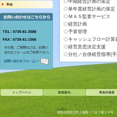
◇中期経営計画の策定
料金
◇単年度経営計画の策定
◇ＭＡＳ監査サービス
◇経営計画
◇予算管理
TEL
: 0739-81-3588
◇キャッシュフロー計算
FAX
: 0739-81-1566
◇経営意思決定支援
◇分社／合併経営指導(手
トップページ
業務案内
事務所概要
和歌山県田辺市上屋敷一丁目１番３０号 前田ビル２