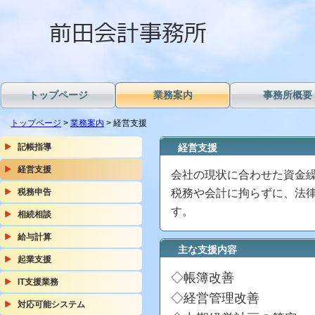
トップページ
業務案内
事務所概要
トップページ
>
業務案内
> 経営支援
記帳指導
経営支援
経営支援
会社の現状に合わせた資金
税務申告
税務や会計に拘らずに、法
す。
相続相談
給与計算
主な支援内容
起業支援
◇帳簿改善
IT支援業務
◇経営管理改善
対応可能システム