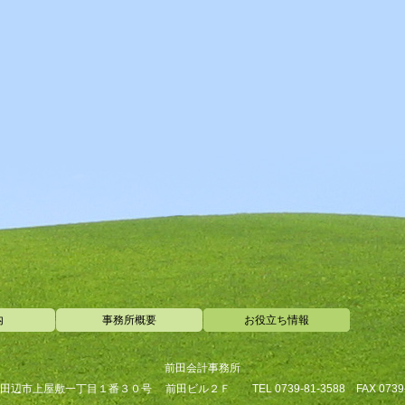
内
事務所概要
お役立ち情報
前田会計事務所
辺市上屋敷一丁目１番３０号 前田ビル２Ｆ TEL 0739-81-3588 FAX 0739-8