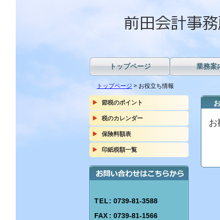
トップページ
業務案
トップページ
> お役立ち情報
節税のポイント
税のカレンダー
お
保険料額表
印紙税額一覧
TEL
: 0739-81-3588
FAX
: 0739-81-1566